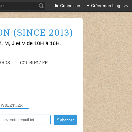
Connexion
+
Créer mon blog
 (SINCE 2013)
M, M, J et V de 10H à 16H.
ARDS
COURIR17.FR
EWSLETTER