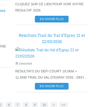
CLIQUEZ SUR CE LIEN POUR VOIR VOTRE
ses
RESULTAT 2026
EN SAVOIR PLUS
Résultats Trail du Val d'Egray 21 et
22/02/2026
OTRE
23/02/2026
RESULTATS DU DEFI COURT 18,5KM +
11,5KM TRAIL DU VAL D'EGRAY 2026 - DEFI...
EN SAVOIR PLUS
20
5
6
7
8
9
10
>
>>