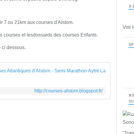
À 
r 7 ou 21km aux courses d'Alstom.
Voir 
es courses et lesdossards des courses Enfants.
SP
e ci dessous.
Course A
http://courses-alstom.blogspot.fr/
RU
SO
"Tran