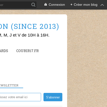
Connexion
+
Créer mon blog
 (SINCE 2013)
M, M, J et V de 10H à 16H.
ARDS
COURIR17.FR
EWSLETTER