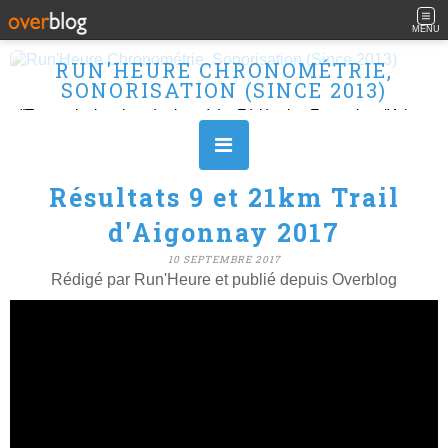
MENU
RUN'HEURE CHRONOMÉTRIE,
SONORISATION (SINCE 2013)
"Transmission des résultats à La Fédération Française d'Athlétisme" Ouvert le L, M, M, J et V de 10H à 16H.
Résultats 9 et 21km Trail
d'Aigonnay 2017
10 SEPTEMBRE 2017
Rédigé par Run'Heure et publié depuis Overblog