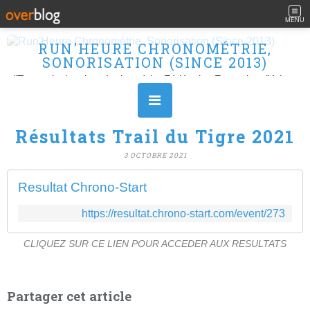
MENU
RUN'HEURE CHRONOMÉTRIE,
SONORISATION (SINCE 2013)
"Transmission des résultats à La Fédération Française d'Athlétisme" Ouvert le L, M, M, J et V de 10H à 16H.
Résultats Trail du Tigre 2021
3 OCTOBRE 2021
Resultat Chrono-Start
https://resultat.chrono-start.com/event/273
CLIQUEZ SUR CE LIEN POUR ACCEDER AUX RESULTATS
Partager cet article