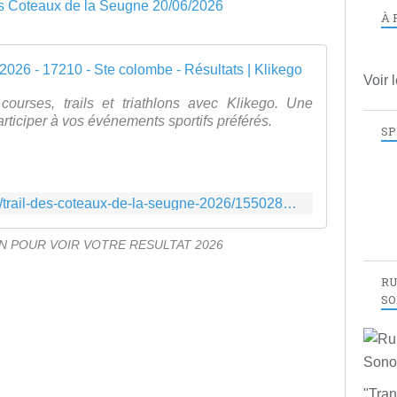
À 
Trail des 
Voir 
courses, trails et triathlons avec Klikego. Une
rticiper à vos événements sportifs préférés.
SP
https://www.klikego.com/resultats/trail-des-coteaux-de-la-seugne-2026/1550282926865-7
EN POUR VOIR VOTRE RESULTAT 2026
RU
SO
"Tran