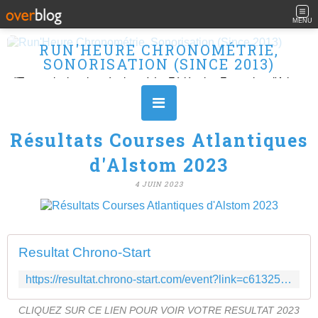
MENU
RUN'HEURE CHRONOMÉTRIE,
SONORISATION (SINCE 2013)
"Transmission des résultats à La Fédération Française d'Athlétisme" Ouvert le L, M, M, J et V de 10H à 16H.
Résultats Courses Atlantiques
d'Alstom 2023
4 JUIN 2023
Resultat Chrono-Start
https://resultat.chrono-start.com/event?link=c613250434fb55b0c8804c4b8af0d0d0
CLIQUEZ SUR CE LIEN POUR VOIR VOTRE RESULTAT 2023