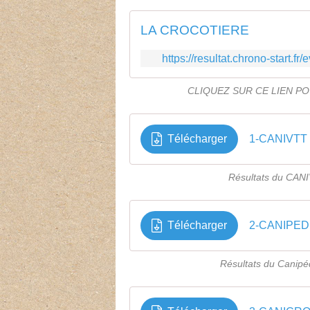
LA CROCOTIERE
https://resultat.chrono-start
CLIQUEZ SUR CE LIEN P
Télécharger
1-CANIVTT
Résultats du CANI
Télécharger
2-CANIPED
Résultats du Canipé