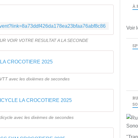
À 
.fr/event?link=8a73ddf426da178ea23bfaa76abf8c86
Voir 
OUR VOIR VOTRE RESULTAT A LA SECONDE
SP
 LA CROCOTIERE 2025
VTT avec les dixièmes de secondes
RU
ICYCLE LA CROCOTIERE 2025
SO
dicycle avec les dixèmes de secondes
"Tran