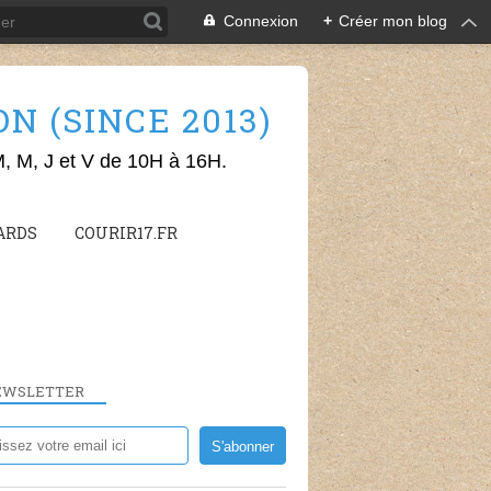
Connexion
+
Créer mon blog
 (SINCE 2013)
M, M, J et V de 10H à 16H.
ARDS
COURIR17.FR
EWSLETTER