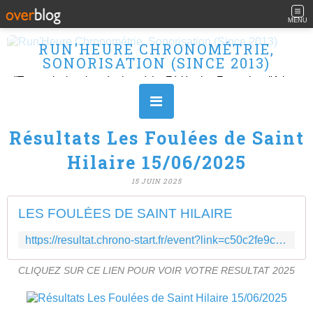
MENU
RUN'HEURE CHRONOMÉTRIE,
SONORISATION (SINCE 2013)
"Transmission des résultats à La Fédération Française d'Athlétisme" Ouvert le L, M, M, J et V de 10H à 16H.
Résultats Les Foulées de Saint
Hilaire 15/06/2025
15 JUIN 2025
LES FOULÉES DE SAINT HILAIRE
https://resultat.chrono-start.fr/event?link=c50c2fe9c0a49a1992151119e8463be2
CLIQUEZ SUR CE LIEN POUR VOIR VOTRE RESULTAT 2025