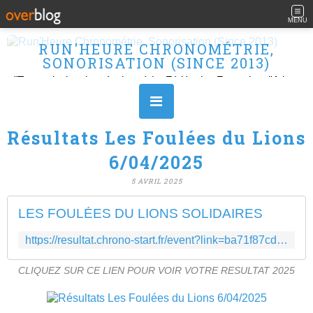
MENU
RUN'HEURE CHRONOMÉTRIE,
SONORISATION (SINCE 2013)
"Transmission des résultats à La Fédération Française d'Athlétisme" Ouvert le L, M, M, J et V de 10H à 16H.
Résultats Les Foulées du Lions
6/04/2025
5 AVRIL 2025
LES FOULÉES DU LIONS SOLIDAIRES
https://resultat.chrono-start.fr/event?link=ba71f87cdc30b8dfd2a34deef71767a7
CLIQUEZ SUR CE LIEN POUR VOIR VOTRE RESULTAT 2025