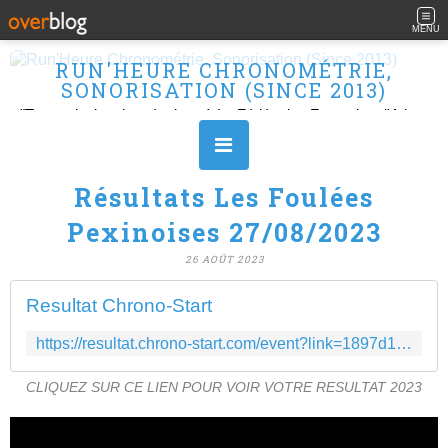
MENU
RUN'HEURE CHRONOMÉTRIE,
SONORISATION (SINCE 2013)
"Transmission des résultats à La Fédération Française d'Athlétisme" Ouvert le L, M, M, J et V de 10H à 16H.
Résultats Les Foulées
Pexinoises 27/08/2023
26 AOÛT 2023
Resultat Chrono-Start
https://resultat.chrono-start.com/event?link=1897d162d39e5b9fefe8122a63f93eed
CLIQUEZ SUR CE LIEN POUR VOIR VOTRE RESULTAT 2023