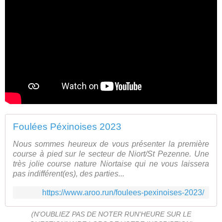
Foulées Péxinoises 2023
Nous sommes heureux de vous présenter la première
course à pied sur le secteur de Niort/St Pezenne. Une
très jolie course nature Niortaise qui ne vous laissera
pas indifférent(es), des parties...
https://www.aroo.run/foulees-pexinoises-2023/
(N'OUBLIEZ PAS DE NOTER RUN'HEURE SUR LE