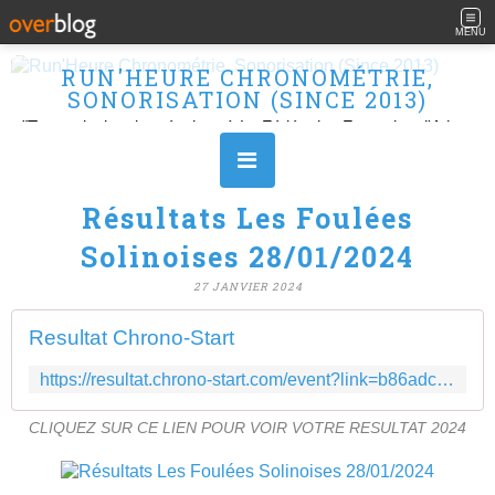
MENU
RUN'HEURE CHRONOMÉTRIE,
SONORISATION (SINCE 2013)
"Transmission des résultats à La Fédération Française d'Athlétisme" Ouvert le L, M, M, J et V de 10H à 16H.
Résultats Les Foulées
Solinoises 28/01/2024
27 JANVIER 2024
Resultat Chrono-Start
https://resultat.chrono-start.com/event?link=b86adcb8189ccc47dd00ecc6b2989312
CLIQUEZ SUR CE LIEN POUR VOIR VOTRE RESULTAT 2024