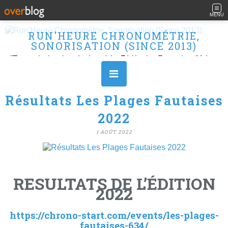
MENU
RUN'HEURE CHRONOMÉTRIE,
SONORISATION (SINCE 2013)
"Transmission des résultats à La Fédération Française d'Athlétisme" Ouvert le L, M, M, J et V de 10H à 16H.
Résultats Les Plages Fautaises
2022
1 AOÛT 2022
RESULTATS DE L’ÉDITION
2022
https://chrono-start.com/events/les-plages-
fautaises-634/