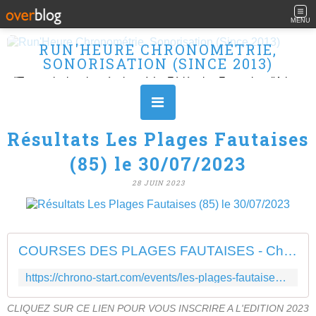
MENU
RUN'HEURE CHRONOMÉTRIE,
SONORISATION (SINCE 2013)
"Transmission des résultats à La Fédération Française d'Athlétisme" Ouvert le L, M, M, J et V de 10H à 16H.
Résultats Les Plages Fautaises
(85) le 30/07/2023
28 JUIN 2023
COURSES DES PLAGES FAUTAISES - Chronostart
https://chrono-start.com/events/les-plages-fautaises-634-872/
CLIQUEZ SUR CE LIEN POUR VOUS INSCRIRE A L'EDITION 2023