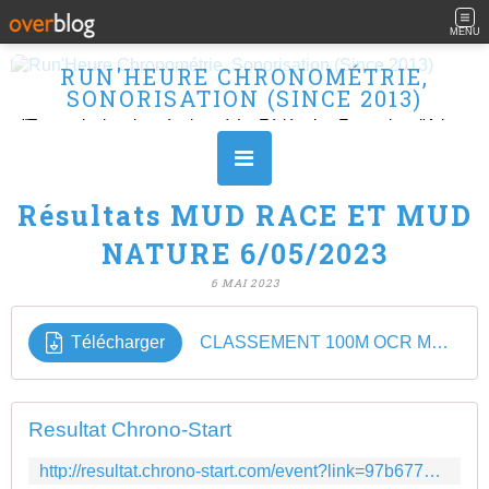
MENU
RUN'HEURE CHRONOMÉTRIE,
SONORISATION (SINCE 2013)
"Transmission des résultats à La Fédération Française d'Athlétisme" Ouvert le L, M, M, J et V de 10H à 16H.
Résultats MUD RACE ET MUD
NATURE 6/05/2023
6 MAI 2023
Télécharger
CLASSEMENT 100M OCR MUD RACE 2023
Resultat Chrono-Start
http://resultat.chrono-start.com/event?link=97b677813422fb74b7f953c1e847b83c