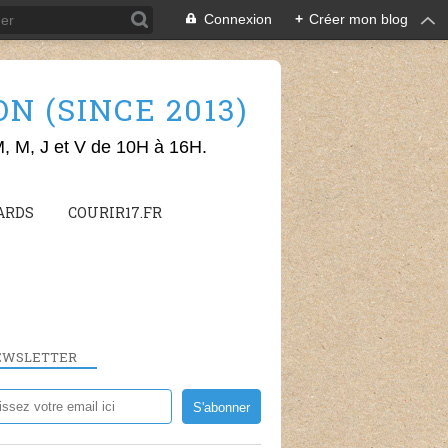
Connexion
+
Créer mon blog
 (SINCE 2013)
M, M, J et V de 10H à 16H.
ARDS
COURIR17.FR
EWSLETTER