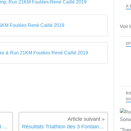
À 
,5KM Foulées René Caillé 2019
Voir 
SP
ike & Run 21KM Foulées René Caillé 2019
RU
SO
Résultats Relais x3 de 7KM soit 21KM Relais Aprés l'Envol 2019
Résultats Triathlon des 3 Fontaines 2019
"Tran