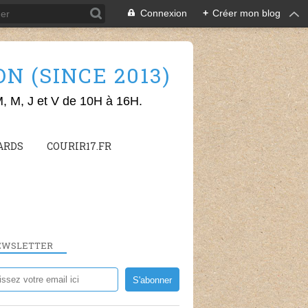
Connexion
+
Créer mon blog
 (SINCE 2013)
M, M, J et V de 10H à 16H.
ARDS
COURIR17.FR
EWSLETTER